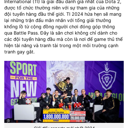
International (TI) là giải đấu danh giá nhất của Dota 2,
được tổ chức thường niên với sự tham gia của những
đội tuyển hàng đầu thế giới. TI 2024 hứa hẹn sẽ mang
lại những trận đấu mãn nhãn với tổng giải thưởng
khổng lồ từ cộng đồng người chơi đóng góp thông
qua Battle Pass. Đây là sân chơi không chỉ dành cho
các đội tuyển hàng đầu mà còn là nơi để game thủ thể
hiện tài năng và tranh tài trong một môi trường cạnh
tranh gay gắt.