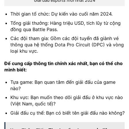
Giải đấu esports mới nhất 2024
Thời gian tổ chức: Dự kiến vào cuối năm 2024.
Tổng giải thưởng: Hàng triệu USD, tích lũy từ cộng
đồng qua Battle Pass.
Các đội tham gia: Gồm các đội tuyển đã giành vé
thông qua hệ thống Dota Pro Circuit (DPC) và vòng
loại khu vực.
Để cung cấp thông tin chính xác nhất, bạn có thể cho
mình biết:
Tựa game: Bạn quan tâm đến giải đấu của game
nào?
Khu vực: Bạn muốn theo dõi giải đấu ở khu vực nào
(Việt Nam, quốc tế)?
Giải đấu cụ thể: Bạn có biết tên giải đấu nào không?