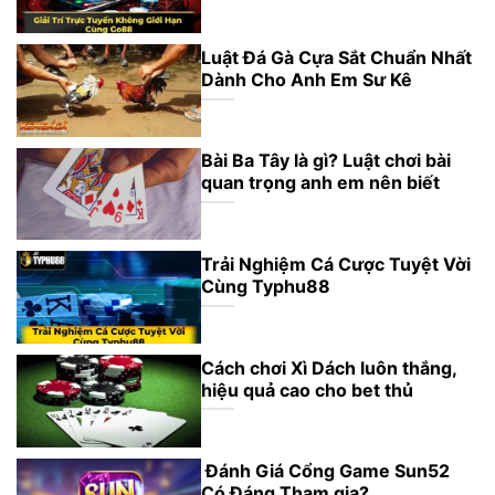
Luật Đá Gà Cựa Sắt Chuẩn Nhất
Dành Cho Anh Em Sư Kê
Bài Ba Tây là gì? Luật chơi bài
quan trọng anh em nên biết
Trải Nghiệm Cá Cược Tuyệt Vời
Cùng Typhu88
Cách chơi Xì Dách luôn thắng,
hiệu quả cao cho bet thủ
Đánh Giá Cổng Game Sun52
Có Đáng Tham gia?