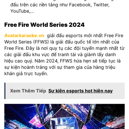
đấu trên các nền tảng như Facebook, Twitter,
YouTube,…
Free Fire World Series 2024
Avatarkaraoke.vn
giải đấu esports mới nhất Free Fire
World Series (FFWS) là giải đấu quốc tế lớn nhất của
Free Fire. Đây là nơi quy tụ các đội tuyển mạnh nhất từ
các giải đấu khu vực để tranh tài và giành lấy danh
hiệu cao quý. Năm 2024, FFWS hứa hẹn sẽ tiếp tục là
sự kiện hoành tráng với sự tham gia của hàng triệu
khán giả trực tuyến.
Xem Thêm Tiếp
Sự kiện esports hot hiện nay