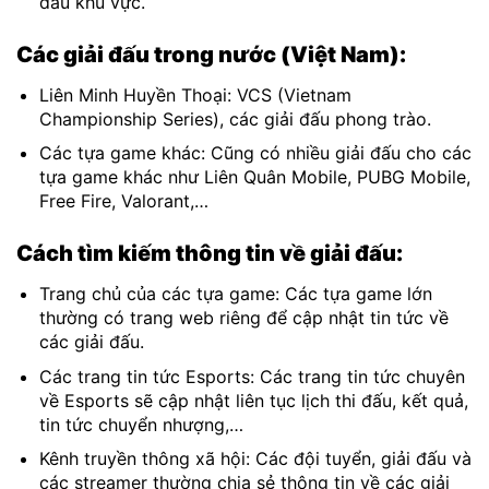
đấu khu vực.
Các giải đấu trong nước (Việt Nam):
Liên Minh Huyền Thoại: VCS (Vietnam
Championship Series), các giải đấu phong trào.
Các tựa game khác: Cũng có nhiều giải đấu cho các
tựa game khác như Liên Quân Mobile, PUBG Mobile,
Free Fire, Valorant,…
Cách tìm kiếm thông tin về giải đấu:
Trang chủ của các tựa game: Các tựa game lớn
thường có trang web riêng để cập nhật tin tức về
các giải đấu.
Các trang tin tức Esports: Các trang tin tức chuyên
về Esports sẽ cập nhật liên tục lịch thi đấu, kết quả,
tin tức chuyển nhượng,…
Kênh truyền thông xã hội: Các đội tuyển, giải đấu và
các streamer thường chia sẻ thông tin về các giải