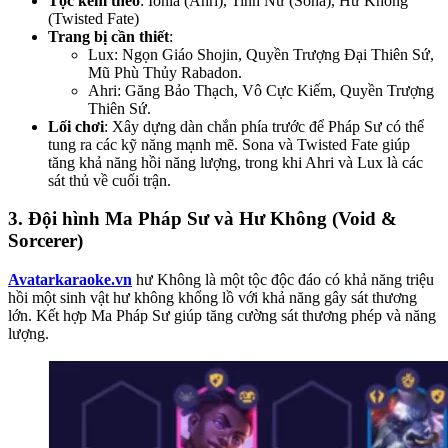
Tộc kèm theo
: Ionia (Ahri), Tinh Nữ (Sona), Hư Không
(Twisted Fate)
Trang bị cần thiết
:
Lux: Ngọn Giáo Shojin, Quyền Trượng Đại Thiên Sứ,
Mũ Phù Thủy Rabadon.
Ahri: Găng Bảo Thạch, Vô Cực Kiếm, Quyền Trượng
Thiên Sứ.
Lối chơi
: Xây dựng dàn chắn phía trước để Pháp Sư có thể
tung ra các kỹ năng mạnh mẽ. Sona và Twisted Fate giúp
tăng khả năng hồi năng lượng, trong khi Ahri và Lux là các
sát thủ về cuối trận.
3.
Đội hình Ma Pháp Sư và Hư Không (Void &
Sorcerer)
Avatarkaraoke.vn
hư Không là một tộc độc đáo có khả năng triệu
hồi một sinh vật hư không khổng lồ với khả năng gây sát thương
lớn. Kết hợp Ma Pháp Sư giúp tăng cường sát thương phép và năng
lượng.