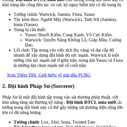
khả năng tấn công liên tục và cực kỳ nguy hiểm khi có đủ trang bị.
Tướng chính: Warwick, Samira, Fiora, Yasuo
Tộc kèm theo: Người Máy (Warwick), Tinh Nữ (Samira),
Ionia (Yasuo)
Trang bị cần thiết:
Yasuo: Huyết Kiếm, Cung Xanh, Vô Cực Kiếm.
Warwick: Quyền Năng Khổng Lồ, Giáp Máu, Cuồng
Đao.
Lối chơi: Tập trung vào việc tích lũy vàng và đạt cấp độ
nhanh để xây dựng đội hình đủ sức mạnh. Warwick là một
tướng chủ lực mạnh mẽ ở giữa trận, trong khi Yasuo và Fiora
là những lựa chọn mạnh mẽ về cuối trận.
Xem Thêm Tiếp
Giới thiệu về giải đấu PUBG
2.
Đội hình Pháp Sư (Sorcerer)
Pháp Sư là một đội hình tập trung vào sát thương phép thuật, với
khả năng tăng sát thương kỹ năng .
Đội hình ĐTCL mùa mới
Các
tướng trong đội hình này có thể gây lượng sát thương diện rộng lớn
khi có đủ năng lượng.
Tướng chính
: Lux, Ahri, Sona, Twisted Fate