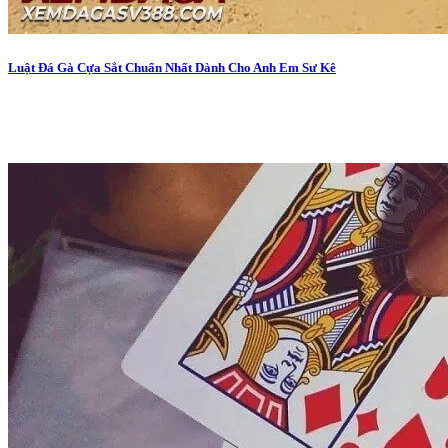
Luật Đá Gà Cựa Sắt Chuẩn Nhất Dành Cho Anh Em Sư Kê