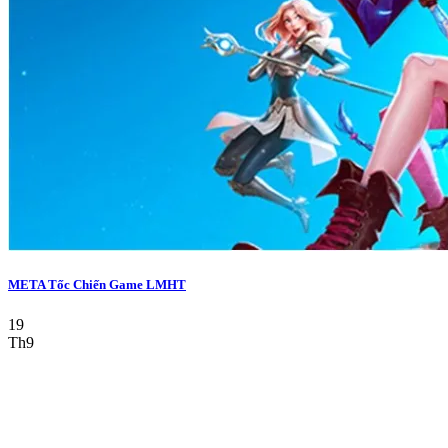
META Tốc Chiến Game LMHT
19
Th9