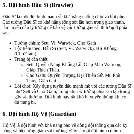
5.
Đội hình Đấu Sĩ (Brawler)
Đấu Sĩ là một đội hình mạnh về khả năng chống chịu và hồi phục.
Các tướng Đấu Sĩ có khả năng sống sót lâu hơn trong giao tranh,
làm tuyến đầu lý tưởng để bảo vệ các tướng gây sát thương ở phía
sau.
Tướng chính: Sett, Vi, Warwick, Cho’Gath
Tộc kèm theo: Đấu Sĩ (Sett, Vi, Warwick), Hư Không
(Cho’Gath)
Trang bị cần thiết:
Sett: Quyền Năng Khổng Lồ, Giáp Máu Warmog,
Giáp Thiên Thần.
Cho’Gath: Quyền Trượng Đại Thiên Sứ, Mũ Phù
Thủy, Giáp Gai.
Lối chơi: Xây dựng tuyến đầu mạnh mẽ với các tướng Đấu Sĩ
như Sett và Cho’Gath, trong khi các tướng phía sau tập trung
gây sát thương. Đội hình này rất khó bị xuyên thủng khi có
đủ trang bị.
6.
Đội hình Hộ Vệ (Guardian)
Hộ Vệ là đội hình với khả năng bảo vệ đồng đội thông qua các kỹ
năng và hiệu ứng giảm sát thương. Đây là một đội hình có tính