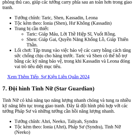
phòng thủ cao, giúp các tướng carry phía sau an toàn hơn trong giao
tranh.
Tướng chính: Taric, Shen, Kassadin, Leona
Tộc kèm theo: Ionia (Shen), Hư Không (Kassadin)
Trang bị cần thiết:
Taric: Giáp Máu, Lời Thề Hiệp Sĩ, Vuốt Rồng.
Shen: Giáp Gai, Quyền Năng Khổng Lồ, Giáp Thiên
Thần.
Lối chơi: Tập trung vào việc bảo vệ các carry bằng cách tăng
sức chống chịu cho hàng trước. Taric và Shen có thể hỗ trợ
bằng các kỹ năng bảo vệ, trong khi Kassadin và Leona đóng
vai trò tiêu diệt mục tiêu.
Xem Thêm Tiếp
Sự Kiện Liên Quân 2024
7.
Đội hình Tinh Nữ (Star Guardian)
Tinh Nữ có khả năng tạo năng lượng nhanh chóng và tung ra nhiều
kỹ năng liên tục trong giao tranh. Đây là đội hình phù hợp với các
tướng Pháp Sư và những tướng cần hồi năng lượng nhanh.
Tướng chính: Ahri, Neeko, Taliyah, Syndra
Tộc kèm theo: Ionia (Ahri), Pháp Sư (Syndra), Tinh Nữ
(Neeko)