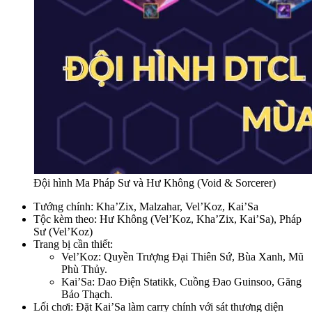
Đội hình Ma Pháp Sư và Hư Không (Void & Sorcerer)
Tướng chính: Kha’Zix, Malzahar, Vel’Koz, Kai’Sa
Tộc kèm theo: Hư Không (Vel’Koz, Kha’Zix, Kai’Sa), Pháp
Sư (Vel’Koz)
Trang bị cần thiết:
Vel’Koz: Quyền Trượng Đại Thiên Sứ, Bùa Xanh, Mũ
Phù Thủy.
Kai’Sa: Dao Điện Statikk, Cuồng Đao Guinsoo, Găng
Bảo Thạch.
Lối chơi: Đặt Kai’Sa làm carry chính với sát thương diện