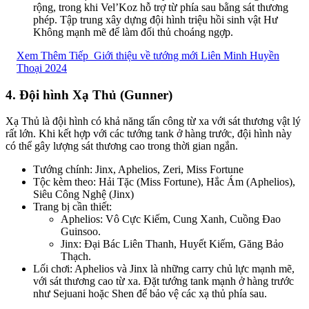
rộng, trong khi Vel’Koz hỗ trợ từ phía sau bằng sát thương
phép. Tập trung xây dựng đội hình triệu hồi sinh vật Hư
Không mạnh mẽ để làm đối thủ choáng ngợp.
Xem Thêm Tiếp
Giới thiệu về tướng mới Liên Minh Huyền
Thoại 2024
4.
Đội hình Xạ Thủ (Gunner)
Xạ Thủ là đội hình có khả năng tấn công từ xa với sát thương vật lý
rất lớn. Khi kết hợp với các tướng tank ở hàng trước, đội hình này
có thể gây lượng sát thương cao trong thời gian ngắn.
Tướng chính: Jinx, Aphelios, Zeri, Miss Fortune
Tộc kèm theo: Hải Tặc (Miss Fortune), Hắc Ám (Aphelios),
Siêu Công Nghệ (Jinx)
Trang bị cần thiết:
Aphelios: Vô Cực Kiếm, Cung Xanh, Cuồng Đao
Guinsoo.
Jinx: Đại Bác Liên Thanh, Huyết Kiếm, Găng Bảo
Thạch.
Lối chơi: Aphelios và Jinx là những carry chủ lực mạnh mẽ,
với sát thương cao từ xa. Đặt tướng tank mạnh ở hàng trước
như Sejuani hoặc Shen để bảo vệ các xạ thủ phía sau.